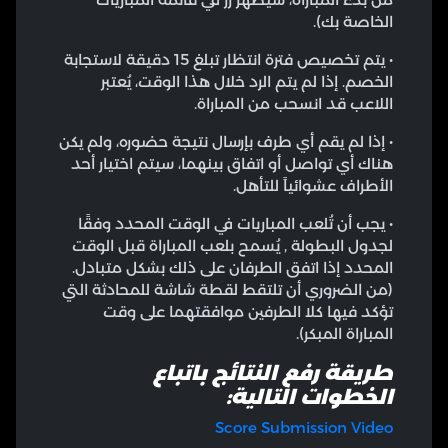
الخاصة بك).
• يتم تخصيص فترة انتظار تبلغ 15 دقيقة لاستجابة
الخصم. إذا لم يتم الرد خلال هذا الوقت، يُعتبر
اللاعب قد انسحب من المباراة.
• إذا لم يقم أي طرف بإرسال نتيجة حضوره، ولم يكن
هناك أي تواصل أو اتفاق بينهما، سيتم اختيار أحد
الأطراف عشوائياً للتأهل.
• يجب أن تُلعب المباريات في الوقت المحدد وفقًا
لجدول البطولة , يُسمح بلعب المباراة قبل الوقت
المحدد إذا اتفق الطرفان على ذلك بشكل متبادل.
(من الضروري أن تلتقط لقطة شاشة للمحادثة التي
تؤكد فيها كلا الطرفين موافقتهما على وقت
المباراة المبكر).
طريقة رفع النتائج باتباع
الخطوات التالية:
Score Submission Video