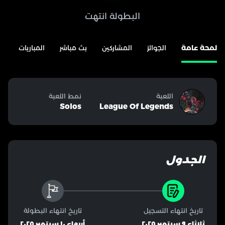
البطولة انتهت
لمحة عامة
الجوائز
المشاركين
بث مباشر
المباريات
ال
اللعبة
نمط اللعبة
Solos
League Of Legends
الجدول
تاريخ انتهاء التسجيل
تاريخ انتهاء البطولة
ثلاثاء ٩ سبتمبر ٢٠٢٥
أربعاء ١٠ سبتمبر ٢٠٢٥