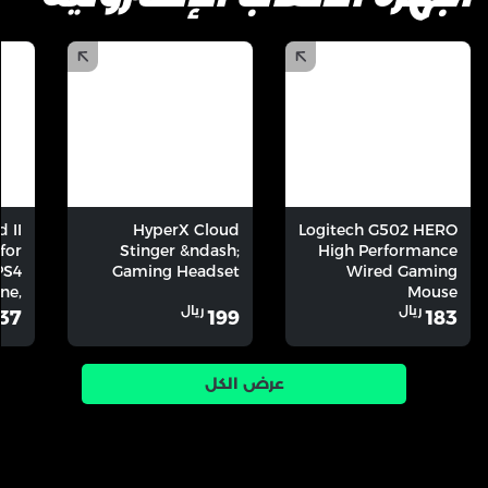
)
(
)
(
)
(
 II
HyperX Cloud
Logitech G502 HERO
for
Stinger &ndash;
High Performance
PS4
Gaming Headset
Wired Gaming
ne,
Mouse
ريال
ريال
tch
37
199
183
عرض الكل