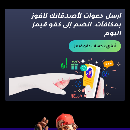
ارسل دعوات لأصدقائك للفوز
بمكافآت. انضم إلى كفو قيمز
اليوم
أنشيء حساب كفو قيمز