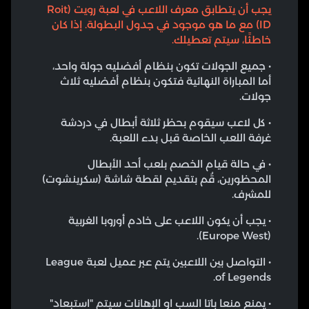
يجب أن يتطابق معرف اللاعب في لعبة رويت (Roit
ID) مع ما هو موجود في جدول البطولة. إذا كان
خاطئًا، سيتم تعطيلك.
• جميع الجولات تكون بنظام أفضليه جولة واحد،
أما المباراة النهائية فتكون بنظام أفضليه ثلاث
جولات.
• كل لاعب سيقوم بحظر ثلاثة أبطال في دردشة
غرفة اللعب الخاصة قبل بدء اللعبة.
• في حالة قيام الخصم بلعب أحد الأبطال
المحظورين، قُم بتقديم لقطة شاشة (سكرينشوت)
للمشرف.
• يجب أن يكون اللاعب على خادم أوروبا الغربية
(Europe West).
• التواصل بين اللاعبين يتم عبر عميل لعبة League
of Legends.
• يمنع منعا باتا السب او الإهانات سيتم "استبعاد"